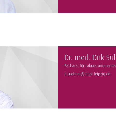
Dr. med. Dirk Sü
Facharzt für Laboratoriumsmed
d.suehnel@labor-leipzig.de