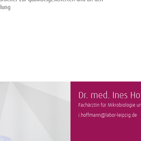
dlung
Dr. med. Ines H
Fachärztin für Mikrobiologie u
i.hoffmann@labor-leipzig.de