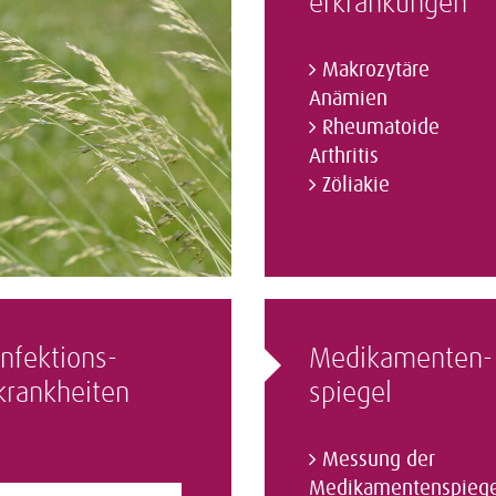
erkrankungen
Makrozytäre
Anämien
Rheumatoide
Arthritis
Zöliakie
Infektions­
Medikamenten­
krankheiten
spiegel
Messung der
Medikamentenspiege