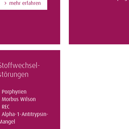
mehr erfahren
Stoffwechsel­
störungen
Porphyrien
Morbus Wilson
REC
Alpha-1-Antitrypsin-
Mangel