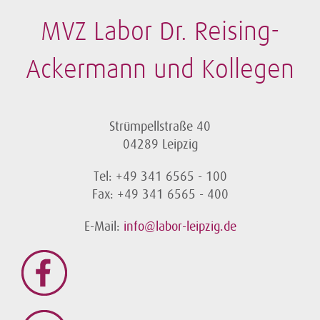
0341 - 99 39 84 91
MVZ Labor Dr. Reising-
0341 - 9939 84 92
praxis-humangenetik@labor-leipzig.de
Ackermann und Kollegen
Mo 8 - 12 Uhr | 14 - 17 Uhr
Di 8 - 11 Uhr
Strümpellstraße 40
Mi 8 - 12 Uhr
04289 Leipzig
Do 14 - 17 Uhr
Fr 8 - 11 Uhr
Tel: +49 341 6565 - 100
Fax: +49 341 6565 - 400
www.genetik-praxis.de
E-Mail:
info@labor-leipzig.de