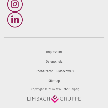
Zentrum für Zytodiagnostik
NBST des MVZ Labor Dr. Reising-Ackermann und Kollegen
Dr. med. Verena Spremberg
Dr. med. Sonja Leicht
Dipl-Biol. Ingrid Kiessig
Impressum
Dr. Uwe Krahnert
Datenschutz
Strümpellstraße 42 | Haus B
04289 Leipzig
Urheberrecht - Bildnachweis
0341 - 6565 600
Sitemap
0341 - 6565 620
Copyright © 2026 MVZ Labor Leipzig