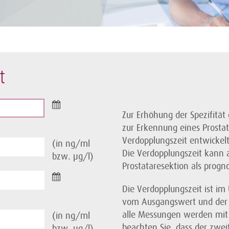
t
Zur Erhöhung der Spezifität
zur Erkennung eines Prosta
Verdopplungszeit entwickelt
(in ng/ml
Die Verdopplungszeit kann 
bzw. µg/l)
Prostataresektion als progn
Die Verdopplungszeit ist im
vom Ausgangswert und der
alle Messungen werden mit 
(in ng/ml
beachten Sie, dass der zwei
bzw. µg/l)