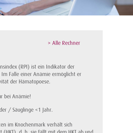
> Alle Rechner
sindex (RPI) ist ein Indikator der
. Im Falle einer Anämie ermöglicht er
ivität der Hämatopoese.
r bei Anämie!
inder / Säuglinge <1 Jahr.
yten im Knochenmark verhält sich
 (HKT), d. h. sie fällt mit dem HKT ab und