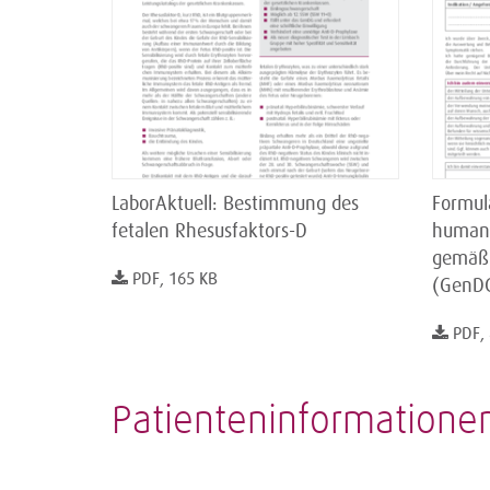
LaborAktuell: Bestimmung des
Formula
fetalen Rhesusfaktors-D
humang
gemäß 
PDF, 165 KB
(GenD
PDF,
Patienteninformatione