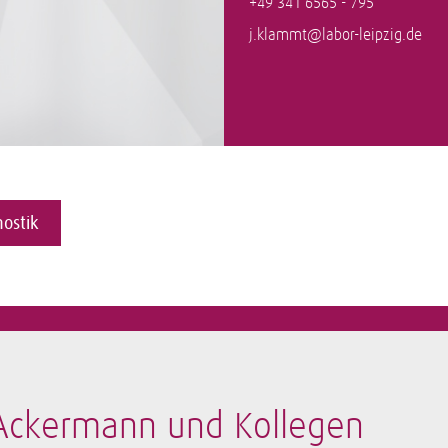
+49 341 6565 - 795
j.klammt@labor-leipzig.de
ostik
-Ackermann und Kollegen