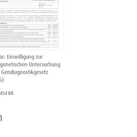
r: Einwilligung zur
enetischen Untersuchung
Gendiagnostikgesetz
G)
 454 KB
n