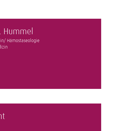
A. Hummel
zin/ Hämostaseologie
izin
mt